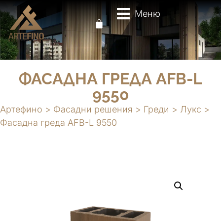
Меню
ФАСАДНА ГРЕДА AFB-L
9550
Артефино
>
Фасадни решения
>
Греди
>
Лукс
>
Фасадна греда AFB-L 9550