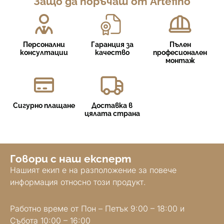
Защо да поръчаш от Artefino
Персонални
Гаранция за
Пълен
консултации
качество
професионален
монтаж
Сигурно плащане
Доставка в
цялата страна
Говори с наш експерт
Нашият екип е на разположение за повече
информация относно този продукт.
Работно време от Пон – Петък 9:00 – 18:00 и
Събота 10:00 – 16:00