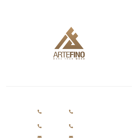
Ние предлагаме доставка, монтаж и пълен инженеринг,
за да Ви улесним в използването на продуктите.
Шоурум
Фасади и
Външни
Информаци
декинг
мебели
Статии
бул.
+359 884
+359 884
Симеоновско
За нас
693 875
693 875
шосе 72 гр.
Контакти
София 1700
+359 897
+359 897
Общи Условия
Работно
230 138
230 138
време
Политика за
office@artefino.bg
office@artefino.bg