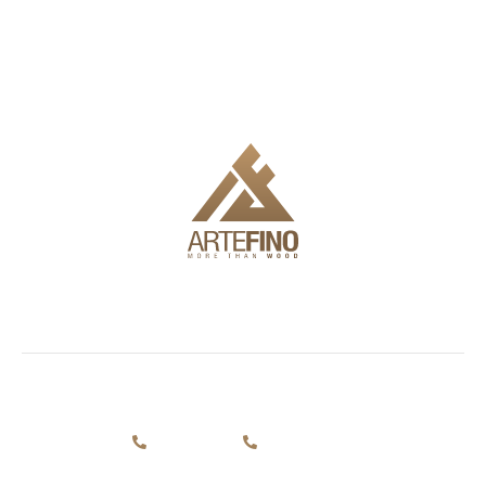
Ние предлагаме доставка, монтаж и пълен инженеринг,
за да Ви улесним в използването на продуктите.
Шоурум
Фасади и
Външни
Информаци
декинг
мебели
Статии
бул.
+359 884
+359 884
Симеоновско
За нас
693 875
693 875
шосе 72 гр.
Контакти
София 1700
+359 897
+359 897