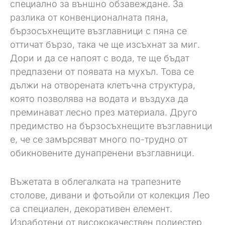
специално за външно обзавеждане. За
разлика от конвенционалната пяна,
бързосъхнещите възглавници с пяна се
оттичат бързо, така че ще изсъхнат за миг.
Дори и да се напоят с вода, те ще бъдат
предпазени от появата на мухъл. Това се
дължи на отворената клетъчна структура,
която позволява на водата и въздуха да
преминават лесно през материала. Друго
предимство на бързосъхнещите възглавници
е, че се замърсяват много по-трудно от
обикновените дунапренени възглавници.
Въжетата в облегалката на трапезните
столове, дивани и фотьойли от колекция Лео
са специален, декоративен елемент.
Изработени от висококачествен полиестер