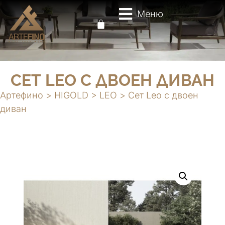
Меню
СЕТ LEO С ДВОЕН ДИВАН
Артефино
>
HIGOLD
>
LEO
>
Сет Leo с двоен
диван