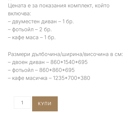
Цената е за показания комплект, който
включва:
– двуместен диван – 1 бр.
– фотьойл – 2 бр.
– кафе маса – 1 бр.
Размери дълбочина/ширина/височина в см:
– двоен диван – 860*1540*695
– фотьойл – 860*860*695
– кафе масичка – 1235*700*380
КУПИ