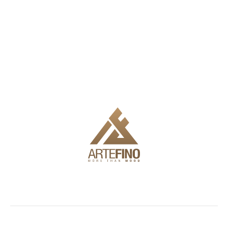
Ние предлагаме доставка, монтаж и пълен инженеринг,
за да Ви улесним в използването на продуктите.
Шоурум
Фасади и
Външни
Информаци