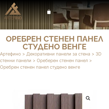
Меню
ОРЕБРЕН СТЕНЕН ПАНЕЛ
СТУДЕНО ВЕНГЕ
Артефино
>
Декоративни панели за стена
>
3D
стенни панели
>
Ореберен стенен панел
>
Оребрен стенен панел студено венге