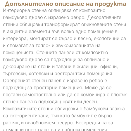
Допълнително описание на продукта
Интериорна стенна облицовка от композитно
бамбуково дърво с изразено ребро. Декоративните
стенни облицовки трансформират обикновените стени
в акцентни елементи във всяко едно помещение в
интериора, монтират се бързо и лесно, екологични са
и спомагат за топло- и звукоизолацията на
помещенията. Стенните панели от композитно
бамбуково дърво са подходящи за обличане и
декориране на стени и тавани в жилищни, офисни,
търговски, хотелски и ресторантски помещения.
Оребреният стенен панел с изразено ребро е
подходящ за просторни помещния. Може да се
постави самостоятелно или да се комбинира с плосък
стенен панел в подходящ цвят или десен.
Композитините стенни облицовки с бамбукови влакна
са еко-ориентирани, тъй като бамбукът е бързо
растящ и възобновяем ресурс. Безвредни са за
домашни пространства и работни помещения.