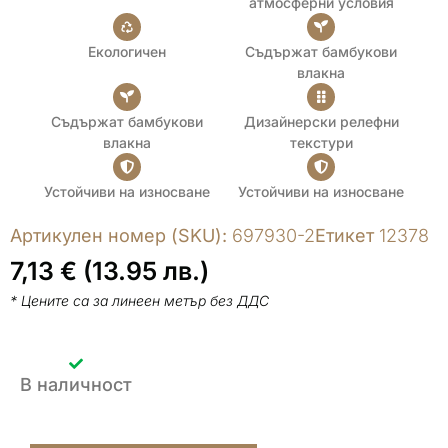
атмосферни условия
Екологичен
Съдържат бамбукови
влакна
Съдържат бамбукови
Дизайнерски релефни
влакна
текстури
Устойчиви на износване
Устойчиви на износване
Артикулен номер (SKU):
697930-2
Етикет
12378
7,13
€
(13.95 лв.)
* Цените са за линеен метър без ДДС
В наличност