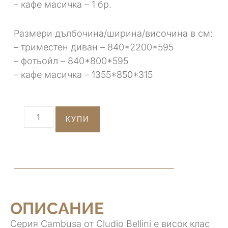
– кафе масичка – 1 бр.
Размери дълбочина/ширина/височина в см:
– триместен диван – 840*2200*595
– фотьойл – 840*800*595
– кафе масичка – 1355*850*315
КУПИ
ОПИСАНИЕ
Серия Cambusa от Cludio Bellini е висок клас