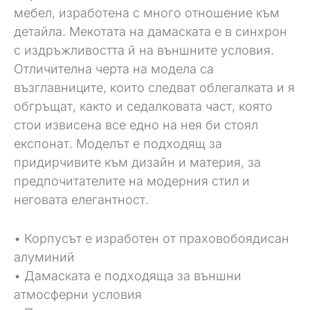
мебел, изработена с много отношение към
детайла. Мекотата на дамаската е в синхрон
с издръжливостта й на външните условия.
Отличителна черта на модела са
възглавниците, които следват облегалката и я
обгръщат, както и седалковата част, която
стои извисена все едно на нея би стоял
експонат. Моделът е подходящ за
придирчивите към дизайн и материя, за
предпочитателите на модерния стил и
неговата елегантност.
• Корпусът е изработен от праховобоядисан
алуминий
• Дамаската е подходяща за външни
атмосферни условия