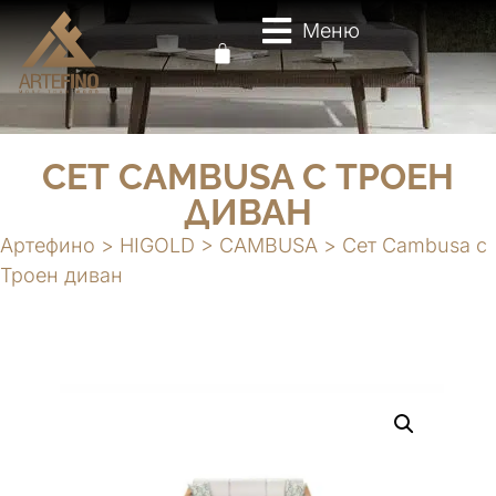
Меню
СЕТ CAMBUSA С ТРОЕН
ДИВАН
Артефино
>
HIGOLD
>
CAMBUSA
>
Сет Cambusa с
Троен диван