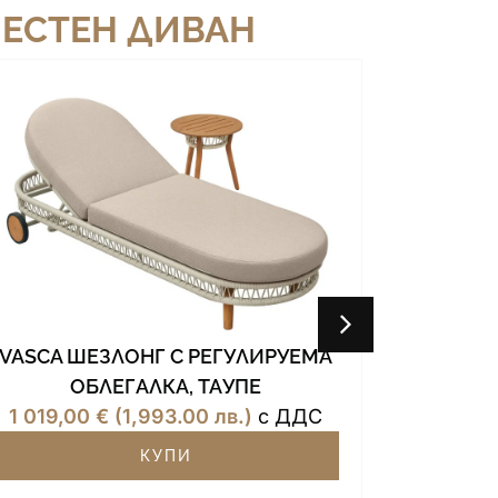
МЕСТЕН ДИВАН
VASCA 
VASCA ШЕЗЛОНГ С РЕГУЛИРУЕМА
ОБЛ
ОБЛЕГАЛКА, ТАУПЕ
1 019,
1 019,00
€
(1,993.00 лв.)
с ДДС
КУПИ