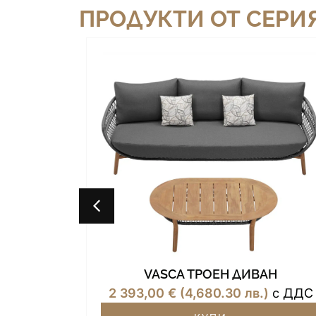
ПРОДУКТИ ОТ СЕРИЯ
VASCA ТРОЕН ДИВАН
ИВАН
2 393,00
€
(4,680.30 лв.)
с ДДС
)
с ДДС