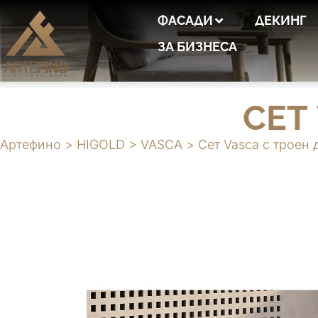
ФАСАДИ
ДЕКИНГ
ЗА БИЗНЕСА
СЕТ
Артефино
>
HIGOLD
>
VASCA
>
Сет Vasca с троен 