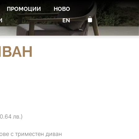
ПРОМОЦИИ
НОВО
И
EN
ИВАН
0.64 лв.)
ове с триместен диван