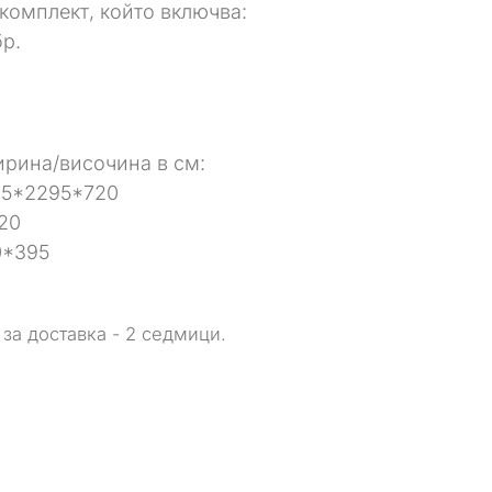
 комплект, който включва:
бр.
рина/височина в см:
795*2295*720
20
0*395
за доставка - 2 седмици.