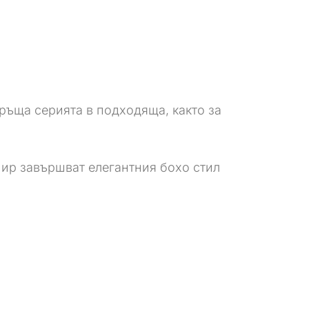
връща серията в подходяща, както за
ир завършват елегантния бохо стил