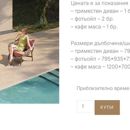
Цената е за показания
– триместен диван – 1 
– фотьойл – 2 бр.
– кафе маса – 1 бр.
Размери дълбочина/ши
– триместен диван – 
– фотьойл – 795*935*7
– кафе маса – 1200*70
Приблизително време 
КУПИ