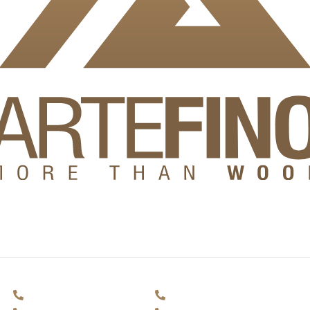
н инженеринг, за да
продуктите.
Фасади и декинг
Външни мебели
+359 884 693 875
+359 884 693 875